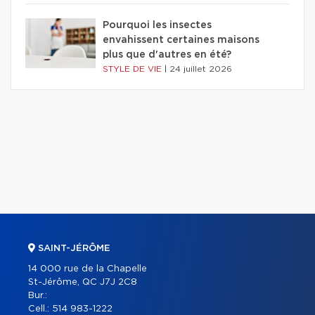
Pourquoi les insectes
envahissent certaines maisons
plus que d'autres en été?
STYLE DE VIE
|
24 juillet 2026
SAINT-JÉRÔME
14 000 rue de la Chapelle
St-Jérôme, QC J7J 2C8
Bur.:
Cell.:
514 983-1222