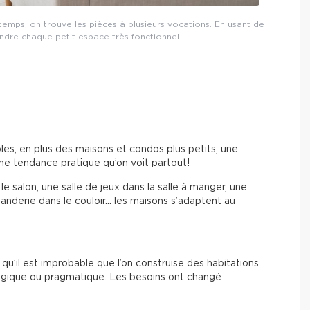
temps, on trouve les pièces à plusieurs vocations. En usant de
rendre chaque petit espace très fonctionnel.
bles, en plus des maisons et condos plus petits, une
ne tendance pratique qu’on voit partout!
 le salon, une salle de jeux dans la salle à manger, une
uanderie dans le couloir… les maisons s’adaptent au
u’il est improbable que l’on construise des habitations
logique ou pragmatique. Les besoins ont changé