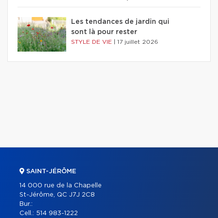
Les tendances de jardin qui
sont là pour rester
STYLE DE VIE
|
17 juillet 2026
SAINT-JÉRÔME
14 000 rue de la Chapelle
St-Jérôme, QC J7J 2C8
Bur.:
Cell.:
514 983-1222