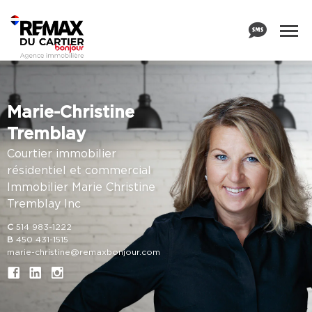
Marie-Christine
Tremblay
Courtier immobilier
résidentiel et commercial
Immobilier Marie Christine
Tremblay Inc
C
514 983-1222
B
450 431-1515
marie-christine@remaxbonjour.com