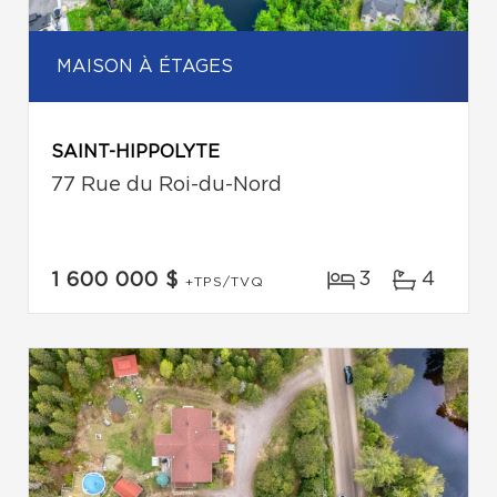
MAISON À ÉTAGES
SAINT-HIPPOLYTE
77 Rue du Roi-du-Nord
3
4
1 600 000 $
+TPS/TVQ