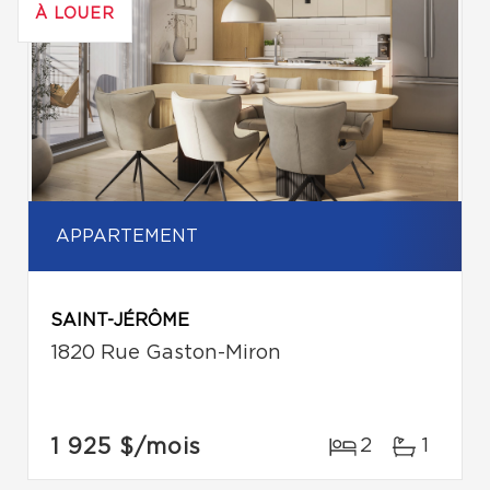
À LOUER
APPARTEMENT
SAINT-JÉRÔME
1820 Rue Gaston-Miron
1 925 $
/mois
2
1