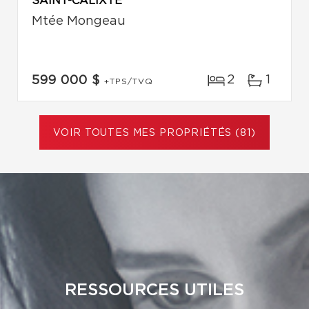
SAINT-CALIXTE
Mtée Mongeau
2
1
599 000 $
+TPS/TVQ
VOIR TOUTES MES PROPRIÉTÉS (81)
RESSOURCES UTILES