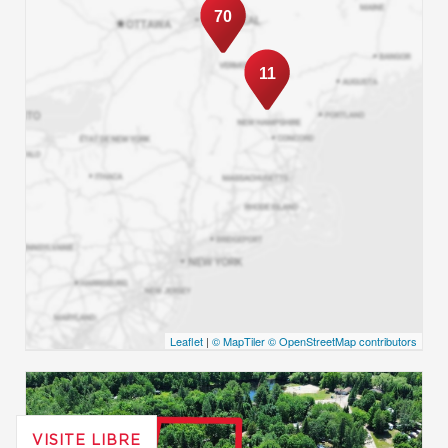
70
11
Leaflet
|
© MapTiler
© OpenStreetMap contributors
VISITE LIBRE