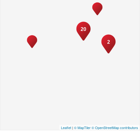
20
2
Leaflet
|
© MapTiler
© OpenStreetMap contributors