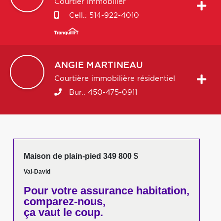
Courtier immobilier
Cell.:
514-922-4010
ANGIE
MARTINEAU
Courtière immobilière résidentiel
Bur.:
450-475-0911
Maison de plain-pied 349 800 $
Val-David
Pour votre
assurance habitation,
comparez-nous,
ça vaut le coup.