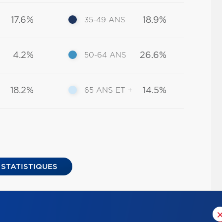
17.6%
18.9%
35-49 ANS
4.2%
26.6%
50-64 ANS
18.2%
14.5%
65 ANS ET +
 STATISTIQUES