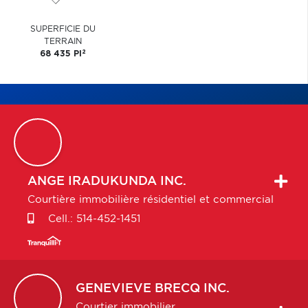
SUPERFICIE DU
TERRAIN
2
68 435 PI
ANGE
IRADUKUNDA INC.
Courtière immobilière résidentiel et commercial
Cell.:
514-452-1451
GENEVIEVE
BRECQ INC.
Courtier immobilier